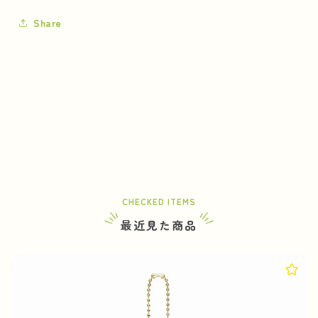
ら
や
す
す
Share
CHECKED ITEMS
最近見た商品