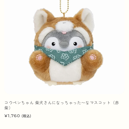
コウペンちゃん 柴犬さんになっちゃった〜なマスコット（赤
柴）
通
¥1,760
(税込)
常