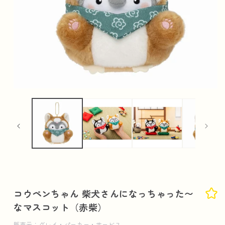
モ
ー
ダ
ル
で
メ
デ
ィ
ア
(1)
を
開
コウペンちゃん 柴犬さんになっちゃった〜
く
なマスコット（赤柴）
販売元：グレイ・パーカー・サービス