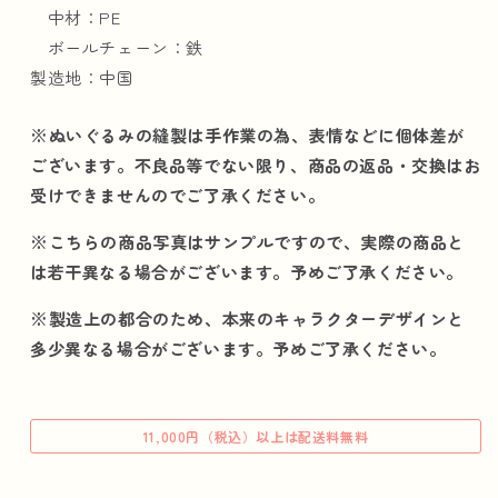
中材：PE
っ
っ
ボールチェーン：鉄
ち
ち
ゃ
ゃ
製造地：中国
っ
っ
た〜
た〜
※ぬいぐるみの縫製は手作業の為、表情などに個体差が
な
な
ございます。不良品等でない限り、商品の返品・交換はお
マ
マ
受けできませんのでご了承ください。
ス
ス
コ
コ
※こちらの商品写真はサンプルですので、実際の商品と
ッ
ッ
は若干異なる場合がございます。予めご了承ください。
ト
ト
（赤
（赤
※製造上の都合のため、本来のキャラクターデザインと
柴）
柴）
多少異なる場合がございます。予めご了承ください。
の
の
数
数
量
量
11,000円（税込）以上は配送料無料
を
を
減
増