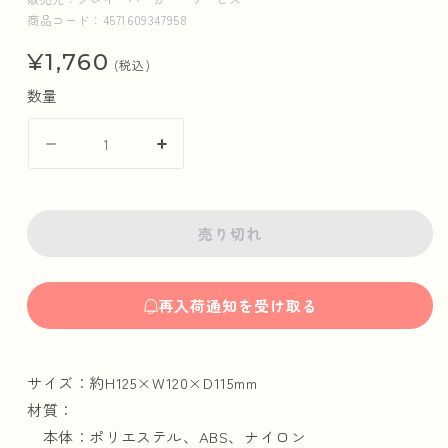
商品コード：4571609347958
通
¥1,760
(税込)
常
数量
価
コ
コ
格
ウ
ウ
ペ
ペ
ン
ン
売り切れ
ち
ち
ゃ
ゃ
ん
ん
再入荷通知を受け取る
柴
柴
犬
犬
さ
さ
サイズ：約H125×W120×D115mm
ん
ん
材質：
に
に
本体：ポリエステル、ABS、ナイロン
な
な