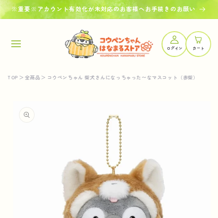
コンテ
※重要※アカウント有効化が未対応のお客様へお手続きのお願い
ンツに
進む
ロ
カ
グ
ー
イ
ログイン
カート
ト
ン
TOP
＞
全商品
＞
コウペンちゃん 柴犬さんになっちゃった〜なマスコット（赤柴）
商品情
報にス
キップ